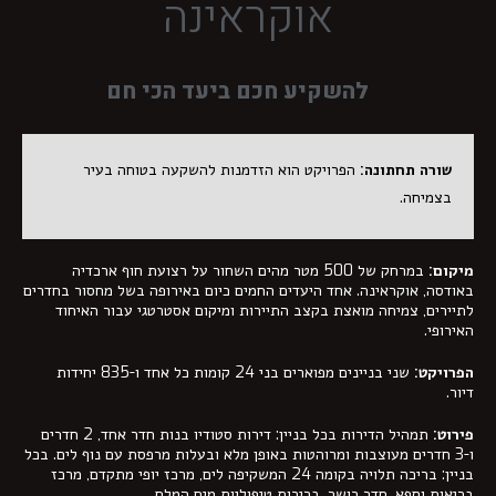
אוקראינה
להשקיע חכם ביעד הכי חם
שורה תחתונה:
הפרויקט הוא הזדמנות להשקעה בטוחה בעיר
בצמיחה.
מיקום:
במרחק של 500 מטר מהים השחור על רצועת חוף ארכדיה
באודסה, אוקראינה. אחד היעדים החמים כיום באירופה בשל מחסור בחדרים
לתיירים, צמיחה מואצת בקצב התיירות ומיקום אסטרטגי עבור האיחוד
האירופי.
הפרויקט:
שני בניינים מפוארים בני 24 קומות כל אחד ו-835 יחידות
דיור.
פירוט:
תמהיל הדירות בכל בניין: דירות סטודיו בנות חדר אחד, 2 חדרים
ו-3 חדרים מעוצבות ומרוהטות באופן מלא ובעלות מרפסת עם נוף לים. בכל
בניין: בריכה תלויה בקומה 24 המשקיפה לים, מרכז יופי מתקדם, מרכז
בריאות וספא, חדר כושר, בריכות טיפוליות מים המלח.